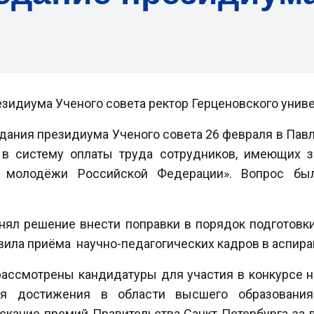
зидиума Ученого совета ректор Герценовского унив
дания президиума Ученого совета 26 февраля в Пав
 в систему оплаты труда сотрудников, имеющих 
и молодёжи Российской Федерации». Вопрос бы
нял решение внести поправки в порядок подготовки
равила приёма научно-педагогических кадров в аспира
рассмотрены кандидатуры для участия в конкурсе н
ся достижения в области высшего образования
искание премий Правительства Санкт-Петербурга за