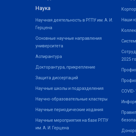
Наука
Корпор
Наши 
Научная деятельность в РГПУ им. А. И.
Герцена
Коллек
Основные научные направления
Систем
университета
Сотруд
Аспирантура
2025 г
Докторантура, прикрепление
Профил
Защита диссертаций
Профил
Научные школы и подразделения
COVID-
Научно-образовательные кластеры
Информ
Научные периодические издания
Правил
безопа
Научные мероприятия на базе РГПУ
им. А. И. Герцена
Донор