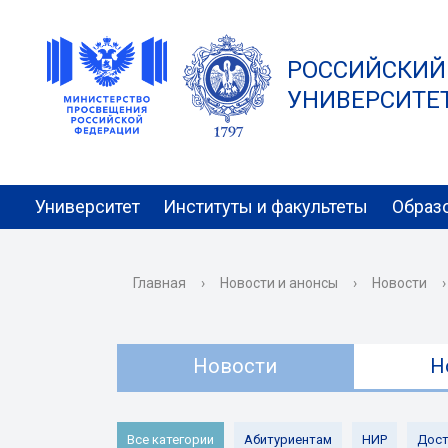
РОССИЙСКИЙ
УНИВЕРСИТЕТ 
Университет
Институты и факультеты
Образ
Главная
›
Новости и анонсы
›
Новости
›
Новости
Н
Все категории
Абитуриентам
НИР
Дост