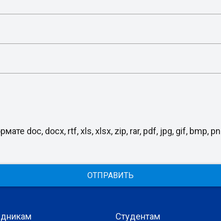
, docx, rtf, xls, xlsx, zip, rar, pdf, jpg, gif, bmp, png
ОТПРАВИТЬ
удникам
Студентам