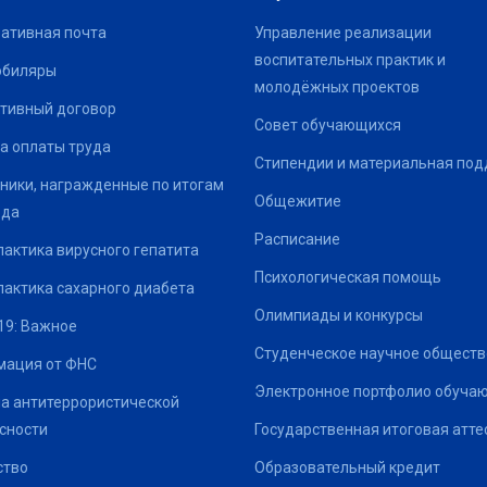
ативная почта
Управление реализации
воспитательных практик и
юбиляры
молодёжных проектов
тивный договор
Совет обучающихся
а оплаты труда
Стипендии и материальная по
ники, награжденные по итогам
Общежитие
ода
Расписание
актика вирусного гепатита
Психологическая помощь
актика сахарного диабета
Олимпиады и конкурсы
19: Важное
Студенческое научное обществ
ация от ФНС
Электронное портфолио обуча
а антитеррористической
сности
Государственная итоговая атте
ство
Образовательный кредит