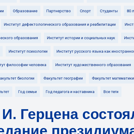
ии
Образование
Партнерство
Спорт
Студенты
80 
Институт дефектологического образования и реабилитации
Инст
ческого образования
Институт истории и социальных наук
Инст
Институт психологии
Институт русского языка как иностранно
тут философии человека
Институт художественного образования
акультет биологии
Факультет географии
Факультет математики
льтет
Год семьи
Год педагога и наставника
Все теги
 И. Герцена состо
едание президиум