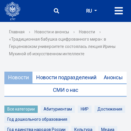
RU
Главная
›
Новости и анонсы
›
Новости
›
«Традиционная бабушка оцифрованного мира»: в
Герценовском университете состоялась лекция Ирины
Мухиной об искусственном интеллекте
Новости
Новости подразделений
Анонсы
СМИ о нас
Все категории
Абитуриентам
НИР
Достижения
Год дошкольного образования
Год единства народов России
Культура
Медиа