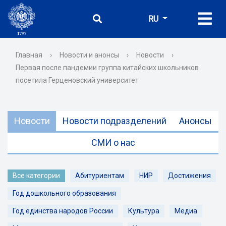
RU
Главная
›
Новости и анонсы
›
Новости
›
Первая после пандемии группа китайских школьников
посетила Герценовский университет
Новости
Новости подразделений
Анонсы
СМИ о нас
Все категории
Абитуриентам
НИР
Достижения
Год дошкольного образования
Год единства народов России
Культура
Медиа