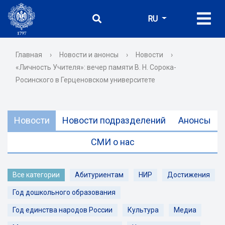
RU
Главная
›
Новости и анонсы
›
Новости
›
«Личность Учителя»: вечер памяти В. Н. Сорока-
Росинского в Герценовском университете
Новости
Новости подразделений
Анонсы
СМИ о нас
Все категории
Абитуриентам
НИР
Достижения
Год дошкольного образования
Год единства народов России
Культура
Медиа