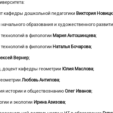
иверситета:
цент кафедры дошкольной педагогики
Виктория Новицк
 начального образования и художественного развит
 технологий в филологии
Мария Антошинцева
;
 технологий в филологии
Наталья Бочарова
;
ексей Вернер
;
ки, доцент кафедры геометрии
Юлия Маслова
;
 геометрии
Любовь Антипова
;
ния истории и обществознанию
Олег Иванов
;
огии и экологии
Ирина Азизова
;