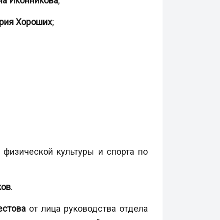
на Иконникова
;
рия Хороших
;
а физической культуры и спорта по
ков
.
естова
от лица руководства отдела