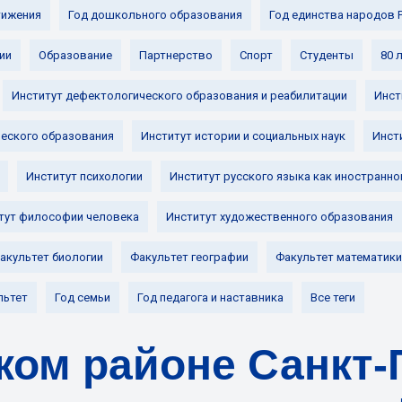
ижения
Год дошкольного образования
Год единства народов 
ии
Образование
Партнерство
Спорт
Студенты
80 
Институт дефектологического образования и реабилитации
Инст
ческого образования
Институт истории и социальных наук
Инст
Институт психологии
Институт русского языка как иностранно
тут философии человека
Институт художественного образования
акультет биологии
Факультет географии
Факультет математики
льтет
Год семьи
Год педагога и наставника
Все теги
ком районе Санкт-