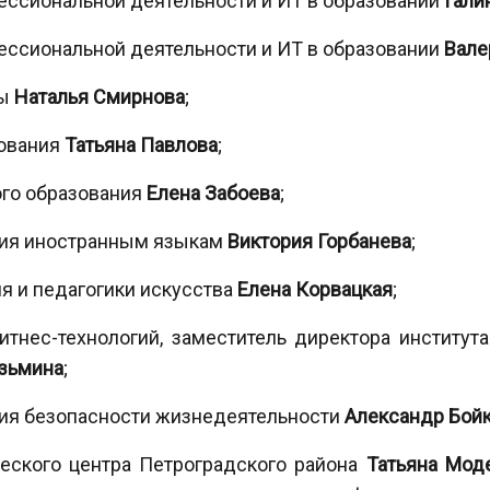
ессиональной деятельности и ИТ в образовании
Гали
ессиональной деятельности и ИТ в образовании
Вале
лы
Наталья Смирнова
;
зования
Татьяна Павлова
;
ого образования
Елена Забоева
;
ния иностранным языкам
Виктория Горбанева
;
я и педагогики искусства
Елена Корвацкая
;
тнес-технологий, заместитель директора институт
узьмина
;
ния безопасности жизнедеятельности
Александр Бой
еского центра Петроградского района
Татьяна Мод