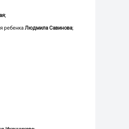
ая
;
ия ребенка
Людмила Савинова
;