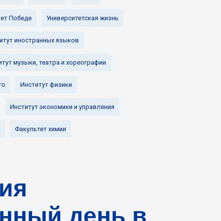
лет Победе
Университетская жизнь
итут иностранных языков
итут музыки, театра и хореографии
го
Институт физики
Институт экономики и управления
Факультет химии
ия
нный день в