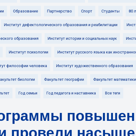
ии
Образование
Партнерство
Спорт
Студенты
80 
Институт дефектологического образования и реабилитации
Инст
ческого образования
Институт истории и социальных наук
Инст
Институт психологии
Институт русского языка как иностранно
тут философии человека
Институт художественного образования
акультет биологии
Факультет географии
Факультет математики
льтет
Год семьи
Год педагога и наставника
Все теги
рограммы повышен
и провели насыще