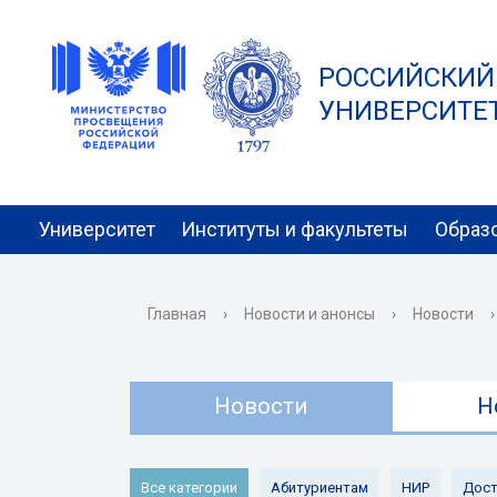
РОССИЙСКИЙ
УНИВЕРСИТЕТ 
Университет
Институты и факультеты
Образ
Главная
›
Новости и анонсы
›
Новости
›
Новости
Н
Все категории
Абитуриентам
НИР
Дост