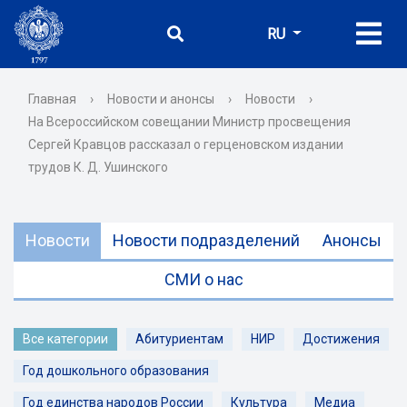
RU
Главная
›
Новости и анонсы
›
Новости
›
На Всероссийском совещании Министр просвещения
Сергей Кравцов рассказал о герценовском издании
трудов К. Д. Ушинского
Новости
Новости подразделений
Анонсы
СМИ о нас
Все категории
Абитуриентам
НИР
Достижения
Год дошкольного образования
Год единства народов России
Культура
Медиа