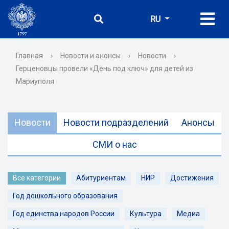
RU
Главная
›
Новости и анонсы
›
Новости
›
Герценовцы провели «День под ключ» для детей из
Мариуполя
Новости
Новости подразделений
Анонсы
СМИ о нас
Все категории
Абитуриентам
НИР
Достижения
Год дошкольного образования
Год единства народов России
Культура
Медиа