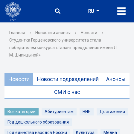
RU
Главная
›
Новости и анонсы
›
Новости
›
Студентка Герценовского университета стала
победителем конкурса «Талант преодоления имени Л.
М. Шипицыной»
Новости
Новости подразделений
Анонсы
СМИ о нас
Все категории
Абитуриентам
НИР
Достижения
Год дошкольного образования
Год единства народов России
Культура
Медиа