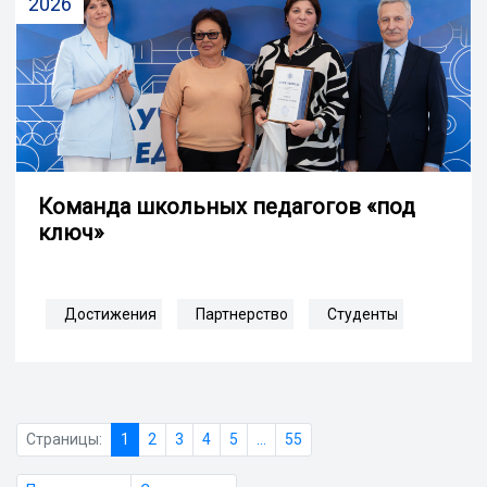
2026
Команда школьных педагогов «под
ключ»
Достижения
Партнерство
Студенты
Страницы:
1
2
3
4
5
...
55