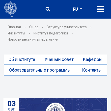
RU
Главная
›
О нас
›
Структура университета
›
Институты
›
Институт педагогики
›
Новости института педагогики
Об институте
Ученый совет
Кафедры
Образовательные программы
Контакты
03
авг