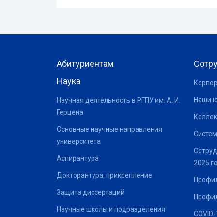
Абитуриентам
Сотр
Наука
Корпор
Наши 
Научная деятельность в РГПУ им. А. И.
Герцена
Коллек
Основные научные направления
Систем
университета
Сотруд
Аспирантура
2025 г
Докторантура, прикрепление
Профил
Защита диссертаций
Профил
Научные школы и подразделения
COVID-