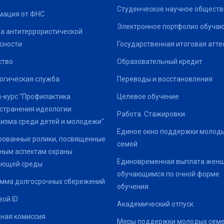
Студенческое научное обществ
ация от ФНС
Электронное портфолио обуча
а антитеррористической
сности
Государственная итоговая атте
ство
Образовательный кредит
огическая служба
Переводы и восстановления
-курс "Профилактика
Целевое обучение
странения идеологии
Работа. Стажировки
изма среди детей и молодежи"
Единое окно поддержки молод
ованные ролики, посвященные
семей
ным аспектам охраны
Единовременная выплата жен
ающей среды
обучающимся по очной форме
мма долгосрочных сбережений
обучения
ой ID
Академический отпуск
ная комиссия
Меры поддержки молодых семе