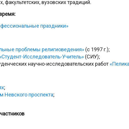
 факультетских, вузовских традиций.
время:
нфессиональные праздники»
уальные проблемы религиоведения»
(с 1997 г.);
«Студент-Исследователь-Учитель»
(СИУ);
денческих научно-исследовательских работ
«Пелик
ях
;
м Невского проспекта
;
участников