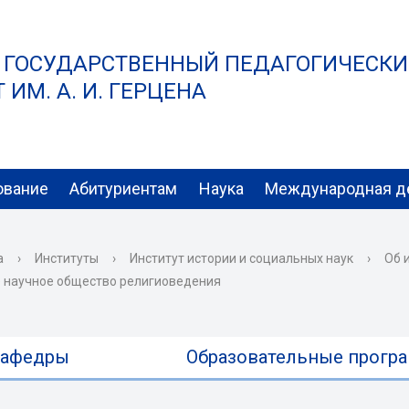
 ГОСУДАРСТВЕННЫЙ ПЕДАГОГИЧЕСК
ИМ. А. И. ГЕРЦЕНА
ование
Абитуриентам
Наука
Международная д
а
›
Институты
›
Институт истории и социальных наук
›
Об 
 научное общество религиоведения
афедры
Образовательные прогр