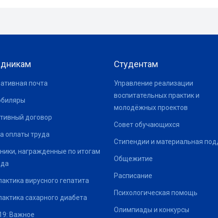
удникам
Студентам
ативная почта
Управление реализации
воспитательных практик и
юбиляры
молодёжных проектов
тивный договор
Совет обучающихся
а оплаты труда
Стипендии и материальная по
ники, награжденные по итогам
Общежитие
ода
Расписание
актика вирусного гепатита
Психологическая помощь
актика сахарного диабета
Олимпиады и конкурсы
19: Важное