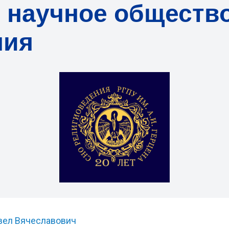
 научное обществ
ния
вел Вячеславович