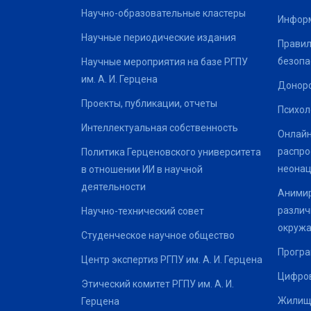
Научно-образовательные кластеры
Информ
Научные периодические издания
Правил
безопа
Научные мероприятия на базе РГПУ
им. А. И. Герцена
Донор
Проекты, публикации, отчеты
Психол
Интеллектуальная собственность
Онлайн
распро
Политика Герценовского университета
неонац
в отношении ИИ в научной
деятельности
Анимир
различ
Научно-технический совет
окруж
Студенческое научное общество
Програ
Центр экспертиз РГПУ им. А. И. Герцена
Цифров
Этический комитет РГПУ им. А. И.
Жилищ
Герцена