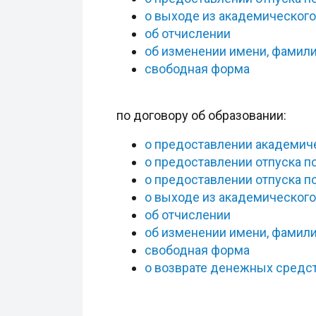
о выходе из академического 
об отчислении
об изменении имени, фамили
свободная форма
по договору об образовании:
о предоставлении академиче
о предоставлении отпуска п
о предоставлении отпуска п
о выходе из академического 
об отчислении
об изменении имени, фамили
свободная форма
о возврате денежных средс