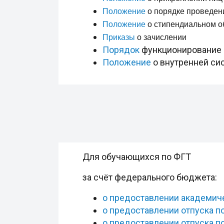
Положение
о порядке проведени
Положение
о стипендиальном о
Приказы
о зачислении
Порядок
функционирование э
Положение
о внутренней сис
Для обучающихся по ФГТ
за счёт федерального бюджета:
о предоставлении академиче
о предоставлении отпуска п
о предоставлении отпуска п