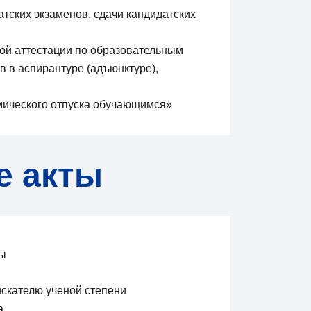
тских экзаменов, сдачи кандидатских
ой аттестации по образовательным
 в аспирантуре (адъюнктуре),
мического отпуска обучающимся»
е акты
ры
искателю ученой степени
а