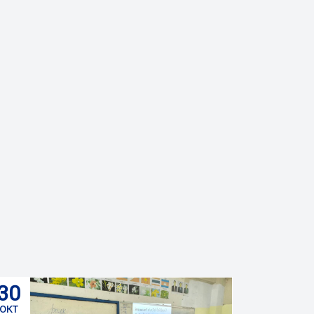
30
окт