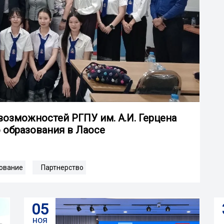
озможностей РГПУ им. А.И. Герцена
 образования в Лаосе
ование
Партнерство
05
ноя