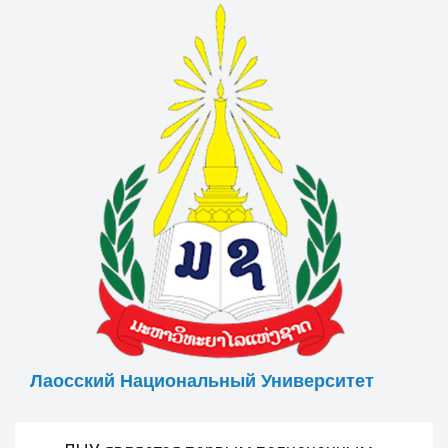
Лаосский Национальный Университет