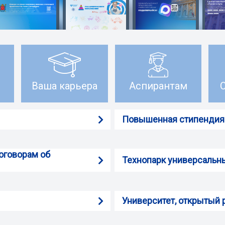
Ваша карьера
Аспирантам
Повышенная стипендия
договорам об
Технопарк универсальн
Университет, открытый 