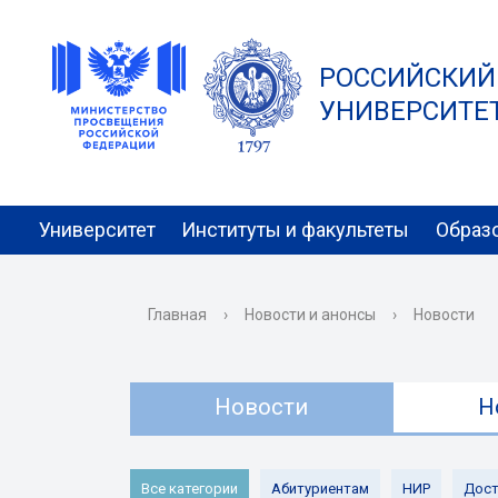
РОССИЙСКИЙ
УНИВЕРСИТЕТ 
Университет
Институты и факультеты
Образ
Главная
›
Новости и анонсы
›
Новости
Новости
Н
Все категории
Абитуриентам
НИР
Дост