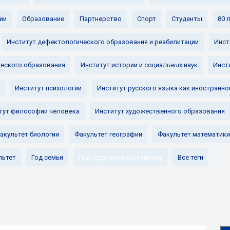
ии
Образование
Партнерство
Спорт
Студенты
80 
Институт дефектологического образования и реабилитации
Инст
ческого образования
Институт истории и социальных наук
Инст
Институт психологии
Институт русского языка как иностранно
тут философии человека
Институт художественного образования
акультет биологии
Факультет географии
Факультет математики
льтет
Год семьи
Год педагога и наставника
Все теги