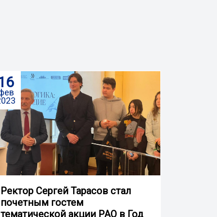
16
фев
2023
Ректор Сергей Тарасов стал
почетным гостем
тематической акции РАО в Год