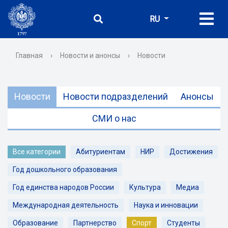
RU
Главная
›
Новости и анонсы
›
Новости
Новости
Новости подразделений
Анонсы
СМИ о нас
Все категории
Абитуриентам
НИР
Достижения
Год дошкольного образования
Год единства народов России
Культура
Медиа
Международная деятельность
Наука и инновации
Образование
Партнерство
Спорт
Студенты