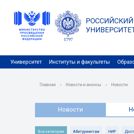
РОССИЙСКИЙ
УНИВЕРСИТЕТ 
Университет
Институты и факультеты
Образ
Главная
›
Новости и анонсы
›
Новости
Новости
Н
Все категории
Абитуриентам
НИР
Дост