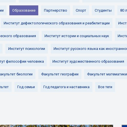
ии
Образование
Партнерство
Спорт
Студенты
80 
Институт дефектологического образования и реабилитации
Инст
ческого образования
Институт истории и социальных наук
Инст
Институт психологии
Институт русского языка как иностранно
тут философии человека
Институт художественного образования
акультет биологии
Факультет географии
Факультет математики
льтет
Год семьи
Год педагога и наставника
Все теги