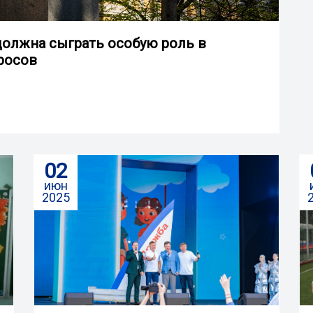
должна сыграть особую роль в
росов
02
июн
2025