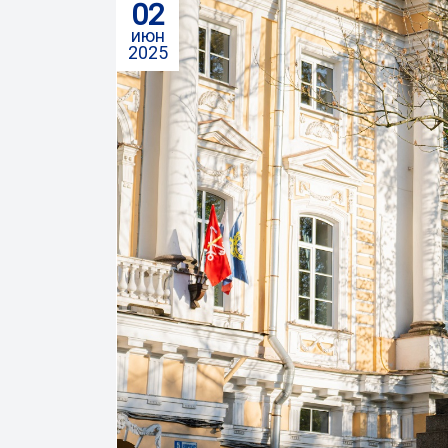
02
июн
2025