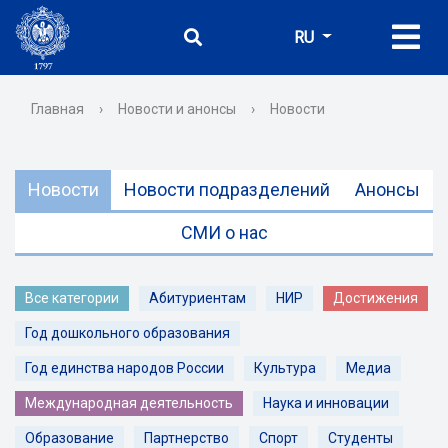
RU
Главная
›
Новости и анонсы
›
Новости
Новости
Новости подразделений
Анонсы
СМИ о нас
Все категории
Абитуриентам
НИР
Достижения
Год дошкольного образования
Год единства народов России
Культура
Медиа
Международная деятельность
Наука и инновации
Образование
Партнерство
Спорт
Студенты