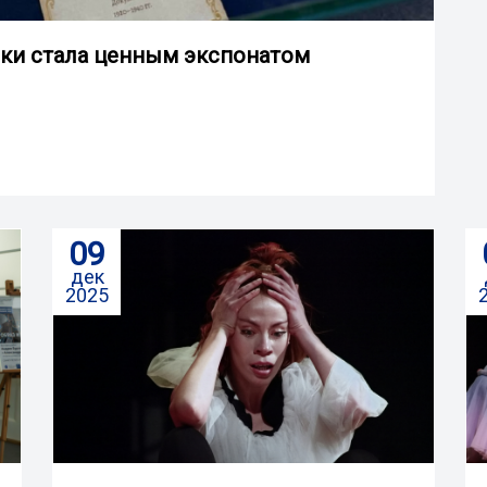
нки стала ценным экспонатом
09
дек
2025