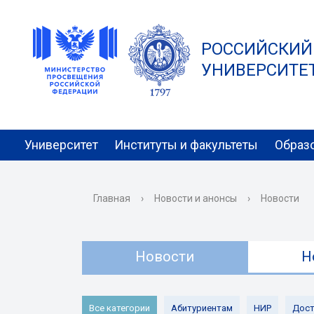
РОССИЙСКИЙ
УНИВЕРСИТЕТ 
Университет
Институты и факультеты
Образ
Главная
›
Новости и анонсы
›
Новости
Новости
Н
Все категории
Абитуриентам
НИР
Дост