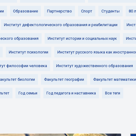
ии
Образование
Партнерство
Спорт
Студенты
80 
Институт дефектологического образования и реабилитации
Инст
ческого образования
Институт истории и социальных наук
Инст
Институт психологии
Институт русского языка как иностранно
тут философии человека
Институт художественного образования
акультет биологии
Факультет географии
Факультет математики
льтет
Год семьи
Год педагога и наставника
Все теги