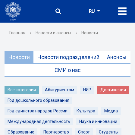
RU
Главная
›
Новости и анонсы
›
Новости
Новости
Новости подразделений
Анонсы
СМИ о нас
Все категории
Абитуриентам
НИР
Достижения
Год дошкольного образования
Год единства народов России
Культура
Медиа
Международная деятельность
Наука и инновации
Образование
Партнерство
Спорт
Студенты