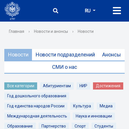
RU
Главная
›
Новости и анонсы
›
Новости
Новости
Новости подразделений
Анонсы
СМИ о нас
Все категории
Абитуриентам
НИР
Достижения
Год дошкольного образования
Год единства народов России
Культура
Медиа
Международная деятельность
Наука и инновации
Образование
Партнерство
Спорт
Студенты