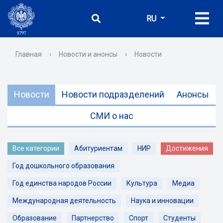
RU
Главная
›
Новости и анонсы
›
Новости
Новости
Новости подразделений
Анонсы
СМИ о нас
Все категории
Абитуриентам
НИР
Достижения
Год дошкольного образования
Год единства народов России
Культура
Медиа
Международная деятельность
Наука и инновации
Образование
Партнерство
Спорт
Студенты