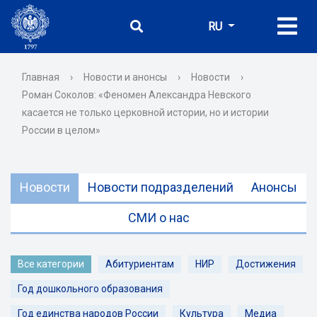
RU
Главная
›
Новости и анонсы
›
Новости
›
Роман Соколов: «Феномен Александра Невского
касается не только церковной истории, но и истории
России в целом»
Новости
Новости подразделений
Анонсы
СМИ о нас
Все категории
Абитуриентам
НИР
Достижения
Год дошкольного образования
Год единства народов России
Культура
Медиа