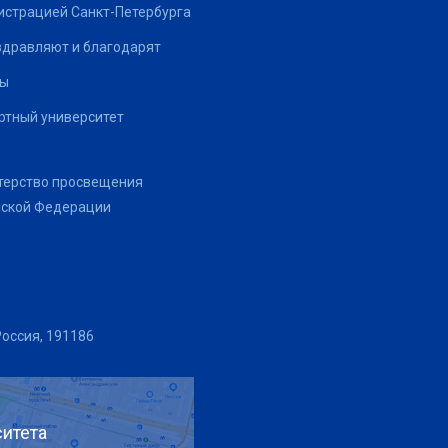
страцией Санкт-Петербурга
здравляют и благодарят
ты
тный университет
терство просвещения
йской Федерации
Россия, 191186
итета