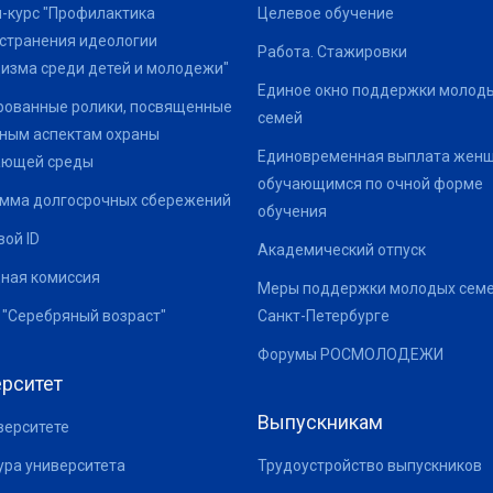
-курс "Профилактика
Целевое обучение
странения идеологии
Работа. Стажировки
изма среди детей и молодежи"
Единое окно поддержки молод
ованные ролики, посвященные
семей
ным аспектам охраны
Единовременная выплата жен
ающей среды
обучающимся по очной форме
мма долгосрочных сбережений
обучения
ой ID
Академический отпуск
ная комиссия
Меры поддержки молодых семе
 "Серебряный возраст"
Санкт-Петербурге
Форумы РОСМОЛОДЕЖИ
рситет
Выпускникам
верситете
ура университета
Трудоустройство выпускников