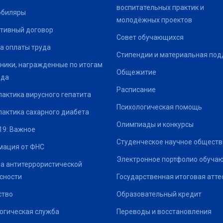
воспитательных практик и
юбиляры
молодёжных проектов
тивный договор
Совет обучающихся
а оплаты труда
Стипендии и материальная по
ники, награжденные по итогам
Общежитие
ода
Расписание
актика вирусного гепатита
Психологическая помощь
актика сахарного диабета
Олимпиады и конкурсы
19: Важное
Студенческое научное обществ
ация от ФНС
Электронное портфолио обуча
а антитеррористической
сности
Государственная итоговая атте
ство
Образовательный кредит
огическая служба
Переводы и восстановления