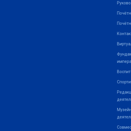
Руково
Почётн
Почётн
Контак
Виртуа
Фундам
импер
Воспит
Спорти
Редакц
деятел
Музейн
деятел
Совмес