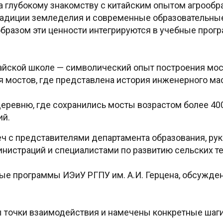
глубокому знакомству с китайским опытом агрообраз
адиции земледелия и современные образовательные
 образом эти ценности интегрируются в учебные прог
тайской школе — символический опыт построения мо
 мостов, где представлена история инженерного мас
деревню, где сохранились мосты возрастом более 40
ий.
ч с представителями департамента образования, ру
нистраций и специалистами по развитию сельских те
ые программы ИЭиУ РГПУ им. А.И. Герцена, обсужд
 точки взаимодействия и намечены конкретные шаги 