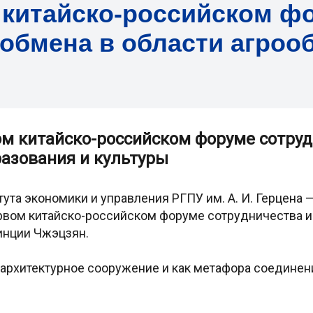
 китайско-российском ф
 обмена в области агроо
ом китайско-российском форуме сотруд
разования и культуры
та экономики и управления РГПУ им. А. И. Герцена —
рвом китайско-российском форуме сотрудничества и
инции Чжэцзян.
 архитектурное сооружение и как метафора соединени