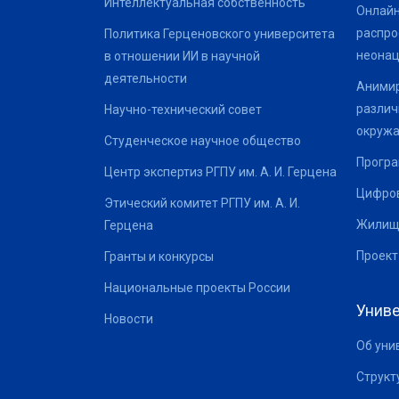
Интеллектуальная собственность
Онлайн
распро
Политика Герценовского университета
неонац
в отношении ИИ в научной
деятельности
Анимир
различ
Научно-технический совет
окруж
Студенческое научное общество
Програ
Центр экспертиз РГПУ им. А. И. Герцена
Цифров
Этический комитет РГПУ им. А. И.
Жилищ
Герцена
Проект
Гранты и конкурсы
Национальные проекты России
Униве
Новости
Об уни
Структ