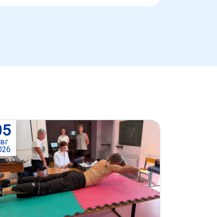
05
авг
026