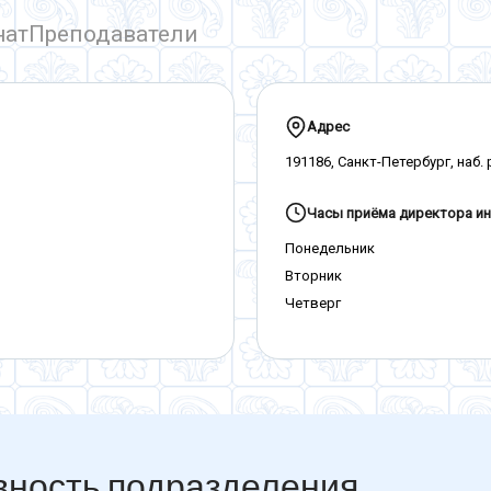
лимпийская чемпионка, чемпионка мира по дзюдо
нат
Преподаватели
Адрес
191186, Санкт-Петербург, наб.
Часы приёма директора ин
Понедельник
Вторник
Четверг
вность подразделения