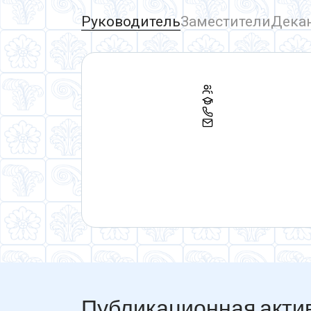
Атаева Заира Арсаналиевна
— Сурд
Руководитель
Заместители
Дека
Публикационная акти