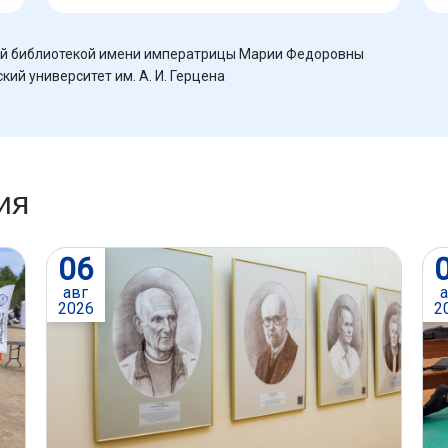
й библиотекой имени императрицы Марии Федоровны
ий университет им. А. И. Герцена
ия
06
авг
2026
2