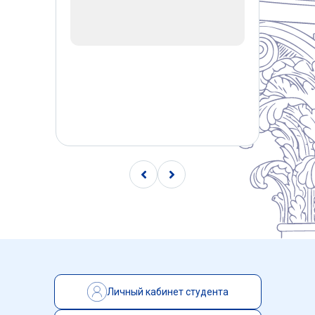
Чыонг Куинь Чанг
— Преподаватель рус
Ван Ифань
— Преподаватель русского я
Сунь Юнь
— Учёный секретарь, универс
Сюн Янь
— Специалист по охране труда
Личный кабинет студента