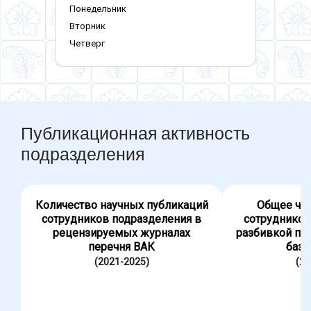
Понедельник
Вторник
Четверг
Публикационная активность
подразделения
Количество научных публикаций
Общее чис
сотрудников подразделения в
сотрудников
рецензируемых журналах
разбивкой по
перечня ВАК
база
(2021-2025)
(20