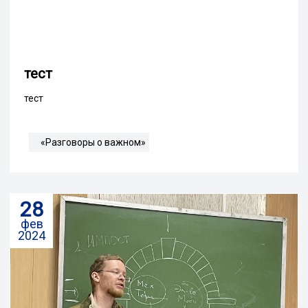
тест
тест
«Разговоры о важном»
28
фев
2024