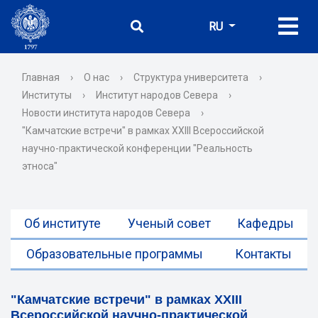
RU
Главная
›
О нас
›
Структура университета
›
Институты
›
Институт народов Севера
›
Новости института народов Севера
›
"Камчатские встречи" в рамках XXIII Всероссийской
научно-практической конференции "Реальность
этноса"
Об институте
Ученый совет
Кафедры
Образовательные программы
Контакты
"Камчатские встречи" в рамках XXIII
Всероссийской научно-практической