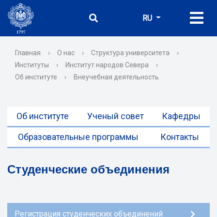
RU
Главная
›
О нас
›
Структура университета
›
Институты
›
Институт народов Севера
›
Об институте
›
Внеучебная деятельность
Об институте
Ученый совет
Кафедры
Образовательные программы
Контакты
Студенческие объединения
Регистрация студенческих объединений