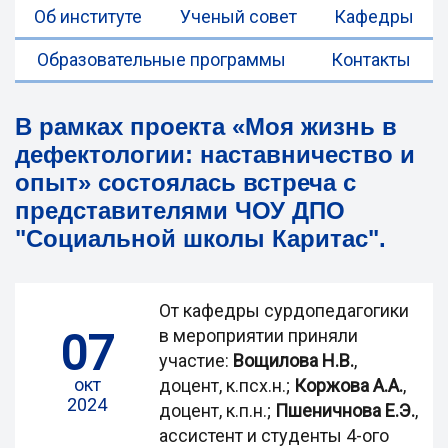
Об институте
Ученый совет
Кафедры
Образовательные программы
Контакты
В рамках проекта «Моя жизнь в
дефектологии: наставничество и
опыт» состоялась встреча с
представителями ЧОУ ДПО
"Социальной школы Каритас".
От кафедры сурдопедагогики
07
в мероприятии приняли
участие:
Вощилова Н.В.
,
окт
доцент, к.псх.н.;
Коржова А.А.
,
2024
доцент, к.п.н.;
Пшеничнова Е.Э.
,
ассистент и студенты 4-ого