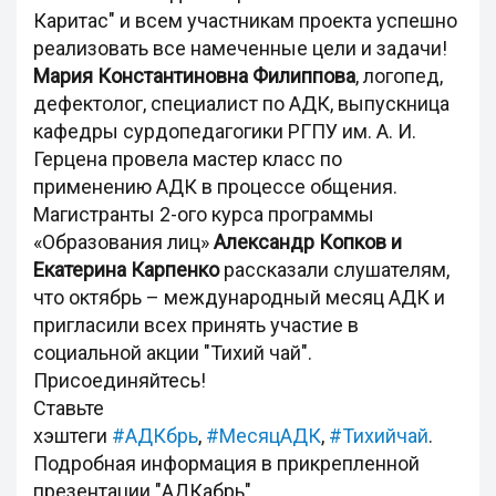
Каритас" и всем участникам проекта успешно
реализовать все намеченные цели и задачи!
Мария Константиновна Филиппова
, логопед,
дефектолог, специалист по АДК, выпускница
кафедры сурдопедагогики РГПУ им. А. И.
Герцена провела мастер класс по
применению АДК в процессе общения.
Магистранты 2-ого курса программы
«Образования лиц»
Александр Копков и
Екатерина Карпенко
рассказали слушателям,
что октябрь – международный месяц АДК и
пригласили всех принять участие в
социальной акции "Тихий чай".
Присоединяйтесь!
Ставьте
хэштеги
#АДКбрь
,
#МесяцАДК
,
#Тихийчай
.
Подробная информация в прикрепленной
презентации "АДКабрь".