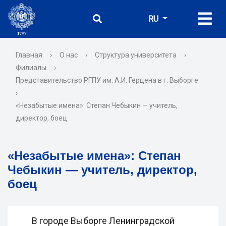
RU
Главная
›
О нас
›
Структура университета
›
Филиалы
›
Представительство РГПУ им. А.И. Герцена в г. Выборге
›
«Незабытые имена»: Степан Чебыкин — учитель,
директор, боец
«Незабытые имена»: Степан
Чебыкин — учитель, директор,
боец
В городе Выборге Ленинградской