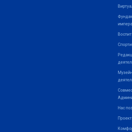
Виртуа
Фундам
импер
Воспит
Спорти
Редакц
деятел
Музейн
деятел
Совмес
Админи
Нас по
Проек
Комфор