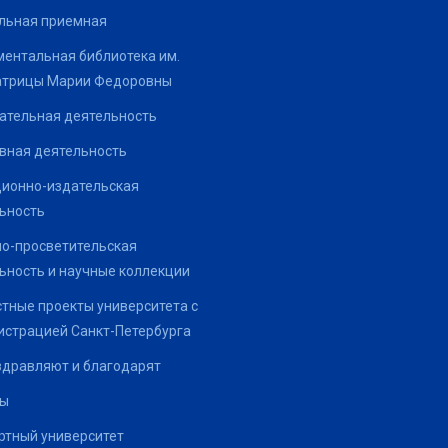
льная приемная
ентальная библиотека им.
атрицы Марии Федоровны
ательная деятельность
вная деятельность
ионно-издательская
ьность
о-просветительская
ьность и научные коллекции
тные проекты университета с
страцией Санкт-Петербурга
здравляют и благодарят
ты
тный университет