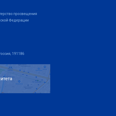
терство просвещения
йской Федерации
Россия, 191186
итета