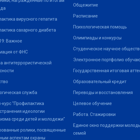
ники, награжденные по итогам
Общежитие
ода
Расписание
актика вирусного гепатита
Психологическая помощь
актика сахарного диабета
Олимпиады и конкурсы
19: Важное
Студенческое научное обществ
ация от ФНС
Электронное портфолио обуча
а антитеррористической
сности
Государственная итоговая атте
ство
Образовательный кредит
огическая служба
Переводы и восстановления
-курс "Профилактика
Целевое обучение
странения идеологии
Работа. Стажировки
изма среди детей и молодежи"
Единое окно поддержки молод
ованные ролики, посвященные
семей
ным аспектам охраны