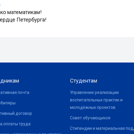
е
ько математикам!
ердце Петербурга!
удникам
Студентам
ативная почта
Управление реализации
воспитательных практик и
юбиляры
молодёжных проектов
тивный договор
Совет обучающихся
а оплаты труда
Стипендии и материальная по