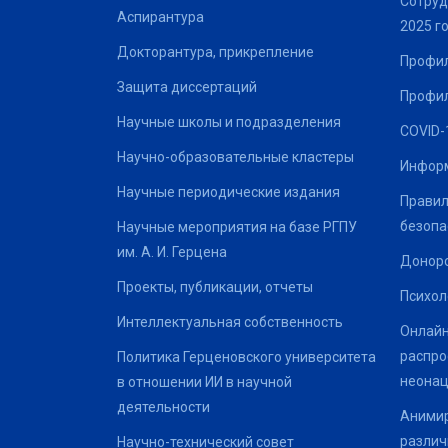
Сотруд
Аспирантура
2025 г
Докторантура, прикрепление
Профил
Защита диссертаций
Профил
Научные школы и подразделения
COVID-
Научно-образовательные кластеры
Информ
Научные периодические издания
Правил
безопа
Научные мероприятия на базе РГПУ
им. А. И. Герцена
Донор
Проекты, публикации, отчеты
Психол
Интеллектуальная собственность
Онлайн
распро
Политика Герценовского университета
неонац
в отношении ИИ в научной
деятельности
Анимир
различ
Научно-технический совет