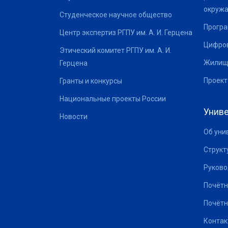
окруж
Студенческое научное общество
Програ
Центр экспертиз РГПУ им. А. И. Герцена
Цифров
Этический комитет РГПУ им. А. И.
Жилищ
Герцена
Проект
Гранты и конкурсы
Национальные проекты России
Униве
Новости
Об уни
Структ
Руково
Почётн
Почётн
Контак