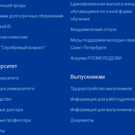
Единовременная выплата жен
ающей среды
обучающимся по очной форме
мма долгосрочных сбережений
обучения
ой ID
Академический отпуск
ная комиссия
Меры поддержки молодых семе
 "Серебряный возраст"
Санкт-Петербурге
Форумы РОСМОЛОДЕЖИ
рситет
Выпускникам
верситете
ура университета
Трудоустройство выпускников
дство
Информация для работодателе
ые доктора
Информация для выпускников с
ые профессора
Документы
ты