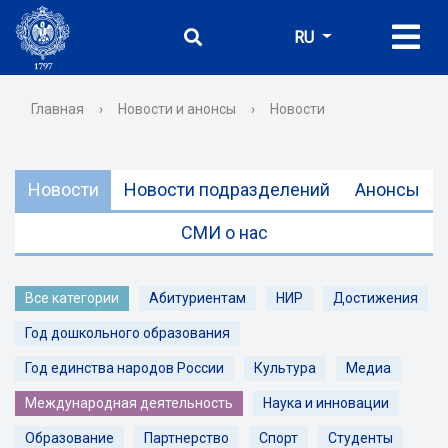
RU
Главная
›
Новости и анонсы
›
Новости
Новости
Новости подразделений
Анонсы
СМИ о нас
Все категории
Абитуриентам
НИР
Достижения
Год дошкольного образования
Год единства народов России
Культура
Медиа
Международная деятельность
Наука и инновации
Образование
Партнерство
Спорт
Студенты