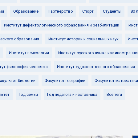
ии
Образование
Партнерство
Спорт
Студенты
80 
Институт дефектологического образования и реабилитации
Инст
ческого образования
Институт истории и социальных наук
Инст
Институт психологии
Институт русского языка как иностранно
тут философии человека
Институт художественного образования
акультет биологии
Факультет географии
Факультет математики
льтет
Год семьи
Год педагога и наставника
Все теги