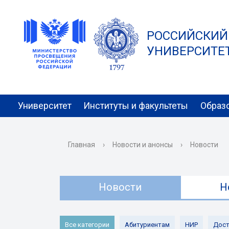
РОССИЙСКИЙ
УНИВЕРСИТЕТ 
Университет
Институты и факультеты
Образ
Главная
›
Новости и анонсы
›
Новости
Новости
Н
Все категории
Абитуриентам
НИР
Дост