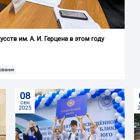
ств им. А. И. Герцена в этом году
ование
08
сен
2025