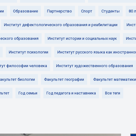
ии
Образование
Партнерство
Спорт
Студенты
80 
Институт дефектологического образования и реабилитации
Инст
ческого образования
Институт истории и социальных наук
Инст
Институт психологии
Институт русского языка как иностранно
тут философии человека
Институт художественного образования
акультет биологии
Факультет географии
Факультет математики
льтет
Год семьи
Год педагога и наставника
Все теги