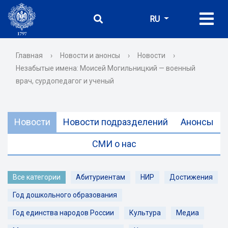
RU
Главная
›
Новости и анонсы
›
Новости
›
Незабытые имена: Моисей Могильницкий — военный
врач, сурдопедагог и ученый
Новости
Новости подразделений
Анонсы
СМИ о нас
Все категории
Абитуриентам
НИР
Достижения
Год дошкольного образования
Год единства народов России
Культура
Медиа