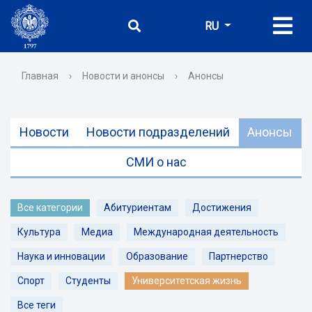
RU
Главная
›
Новости и анонсы
›
Анонсы
Новости
Новости подразделений
Анонсы
СМИ о нас
Все категории
Абитуриентам
Достижения
Культура
Медиа
Международная деятельность
Наука и инновации
Образование
Партнерство
Спорт
Студенты
Университетская жизнь
Все теги