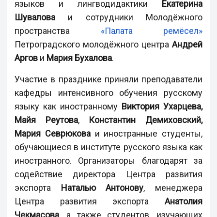
языков и лингводидактики
Екатерина
Шувалова
и сотрудники Молодёжного
пространства
«Палата ремёсел»
Петроградского молодёжного центра
Андрей
Аргов
и
Мария Бухалова
.
Участие в празднике приняли преподаватели
кафедры интенсивного обучения русскому
языку как иностранному
Виктория Ухарцева,
Майя Реутова
,
Константин Демиховский,
Мария Севрюкова
и иностранные студенты,
обучающиеся в институте русского языка как
иностранного. Организаторы благодарят за
содействие директора Центра развития
экспорта
Наталью Антонову
, менеджера
Центра развития экспорта
Анатолия
Чекмасова
, а также студентов, изучающих