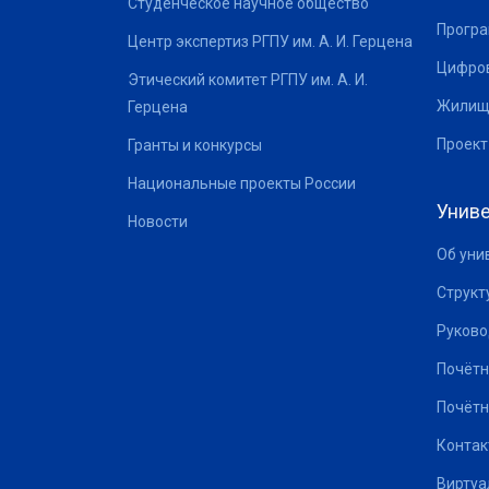
Студенческое научное общество
Програ
Центр экспертиз РГПУ им. А. И. Герцена
Цифров
Этический комитет РГПУ им. А. И.
Жилищ
Герцена
Проект
Гранты и конкурсы
Национальные проекты России
Униве
Новости
Об уни
Структ
Руково
Почётн
Почётн
Контак
Виртуа