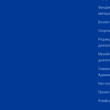
Фундам
импер
Воспит
Спорти
Редакц
деятел
Музейн
деятел
Совмес
Админи
Нас по
Проек
Комфор