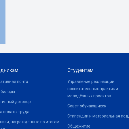
удникам
Студентам
ативная почта
Управление реализации
воспитательных практик и
юбиляры
молодёжных проектов
тивный договор
Совет обучающихся
а оплаты труда
Стипендии и материальная по
ники, награжденные по итогам
Общежитие