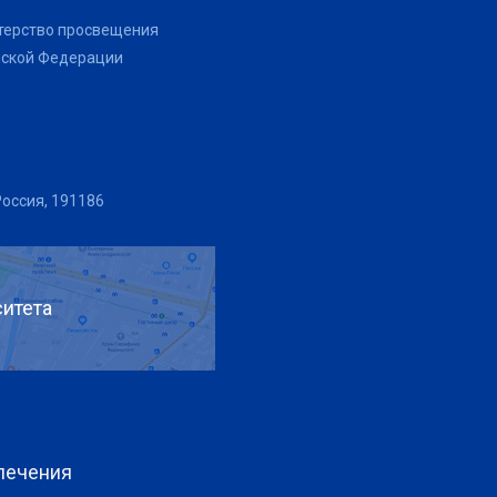
терство просвещения
йской Федерации
Россия, 191186
итета
печения