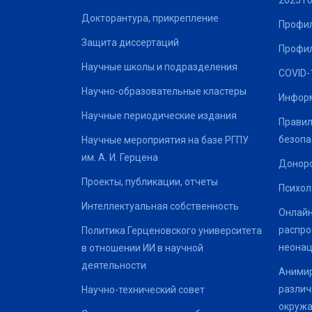
2025 г
Докторантура, прикрепление
Профил
Защита диссертаций
Профил
Научные школы и подразделения
COVID-
Научно-образовательные кластеры
Информ
Научные периодические издания
Правил
безопа
Научные мероприятия на базе РГПУ
им. А. И. Герцена
Донор
Проекты, публикации, отчеты
Психол
Интеллектуальная собственность
Онлайн
распро
Политика Герценовского университета
неонац
в отношении ИИ в научной
деятельности
Анимир
различ
Научно-технический совет
окруж