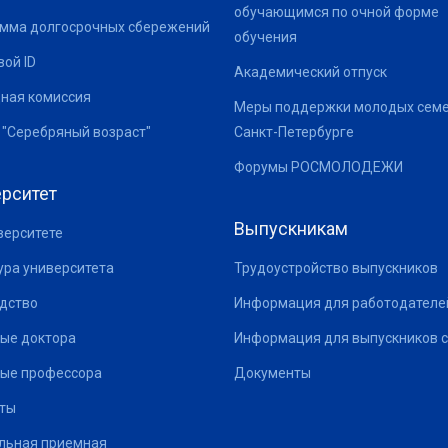
обучающимся по очной форме
мма долгосрочных сбережений
обучения
ой ID
Академический отпуск
ная комиссия
Меры поддержки молодых семе
 "Серебряный возраст"
Санкт-Петербурге
Форумы РОСМОЛОДЕЖИ
рситет
Выпускникам
верситете
ура университета
Трудоустройство выпускников
дство
Информация для работодателе
ые доктора
Информация для выпускников с
ые профессора
Документы
ты
льная приемная