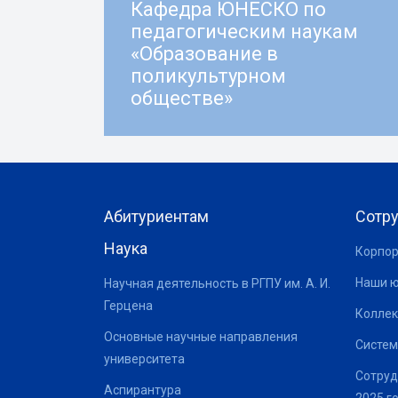
Кафедра ЮНЕСКО по
педагогическим наукам
«Образование в
поликультурном
обществе»
Абитуриентам
Сотр
Наука
Корпор
Наши 
Научная деятельность в РГПУ им. А. И.
Герцена
Коллек
Основные научные направления
Систем
университета
Сотруд
Аспирантура