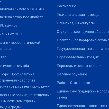
ода
Расписание
актика вирусного гепатита
Психологическая помощь
актика сахарного диабета
Олимпиады и конкурсы
19: Важное
Студенческое научное обществ
ация от ФНС
Электронное портфолио обуча
а антитеррористической
сности
Государственная итоговая атте
ство
Образовательный кредит
огическая служба
Переводы и восстановления
-курс "Профилактика
Целевое обучение
странения идеологии
Работа. Стажировки
изма среди детей и молодежи"
Единое окно поддержки молод
ованные ролики, посвященные
семей
ным аспектам охраны
Единовременная выплата жен
ающей среды