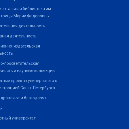
ентальная библиотека им.
атрицы Марии Федоровны
ательная деятельность
вная деятельность
ионно-издательская
ьность
о-просветительская
ьность и научные коллекции
тные проекты университета с
страцией Санкт-Петербурга
здравляют и благодарят
ты
тный университет