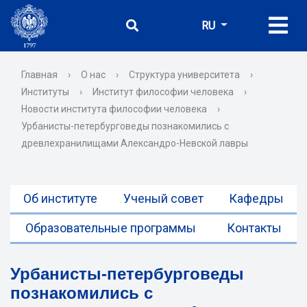
RU
Главная
›
О нас
›
Структура университета
›
Институты
›
Институт философии человека
›
Новости института философии человека
›
Урбанисты-петербурговеды познакомились с
древлехранилищами Александро-Невской лавры
Об институте
Ученый совет
Кафедры
Образовательные программы
Контакты
Урбанисты-петербурговеды
познакомились с