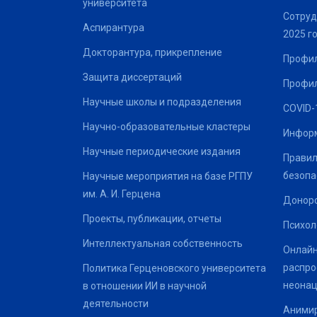
университета
Сотруд
Аспирантура
2025 г
Докторантура, прикрепление
Профил
Защита диссертаций
Профил
Научные школы и подразделения
COVID-
Научно-образовательные кластеры
Информ
Научные периодические издания
Правил
безопа
Научные мероприятия на базе РГПУ
им. А. И. Герцена
Донор
Проекты, публикации, отчеты
Психол
Интеллектуальная собственность
Онлайн
распро
Политика Герценовского университета
неонац
в отношении ИИ в научной
деятельности
Анимир