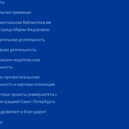
ты
льная приемная
ентальная библиотека им.
атрицы Марии Федоровны
ательная деятельность
вная деятельность
ионно-издательская
ьность
о-просветительская
ьность и научные коллекции
тные проекты университета с
страцией Санкт-Петербурга
здравляют и благодарят
ты