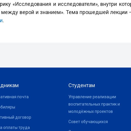
брику «Исследования и исследователи», внутри кот
 между верой и знанием». Тема прошедшей лекции —
и
.
удникам
Студентам
ативная почта
Управление реализации
воспитательных практик и
юбиляры
молодёжных проектов
тивный договор
Совет обучающихся
а оплаты труда