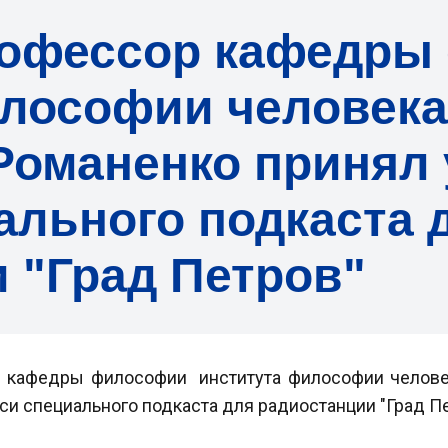
рофессор кафедры
илософии человек
оманенко принял 
ального подкаста 
 "Град Петров"
р кафедры философии института философии челов
иси специального подкаста для радиостанции "Град Пе