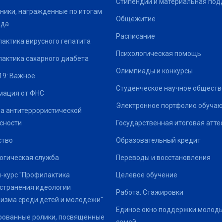
Стипендии и материальная по
ники, награжденные по итогам
Общежитие
ода
Расписание
актика вирусного гепатита
Психологическая помощь
актика сахарного диабета
Олимпиады и конкурсы
19: Важное
Студенческое научное обществ
ация от ФНС
Электронное портфолио обуча
а антитеррористической
сности
Государственная итоговая атте
ство
Образовательный кредит
огическая служба
Переводы и восстановления
-курс "Профилактика
Целевое обучение
странения идеологии
Работа. Стажировки
изма среди детей и молодежи"
Единое окно поддержки молод
ованные ролики, посвященные