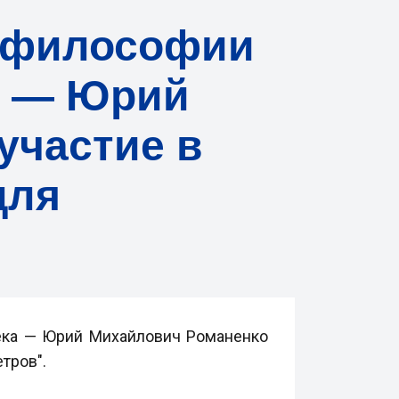
 философии
а — Юрий
участие в
для
ека — Юрий Михайлович Романенко
тров".