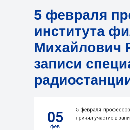
5 февраля п
института ф
Михайлович Р
записи специ
радиостанции
5 февраля профессо
05
принял участие в зап
фев