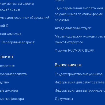
семей
ным аспектам охраны
Единовременная выплата жен
ающей среды
обучающимся по очной форме
мма долгосрочных сбережений
обучения
ой ID
Академический отпуск
ная комиссия
Меры поддержки молодых семе
 "Серебряный возраст"
Санкт-Петербурге
Форумы РОСМОЛОДЕЖИ
рситет
Выпускникам
верситете
ура университета
Трудоустройство выпускников
дство
Информация для работодателе
ые доктора
Информация для выпускников с
ые профессора
Документы