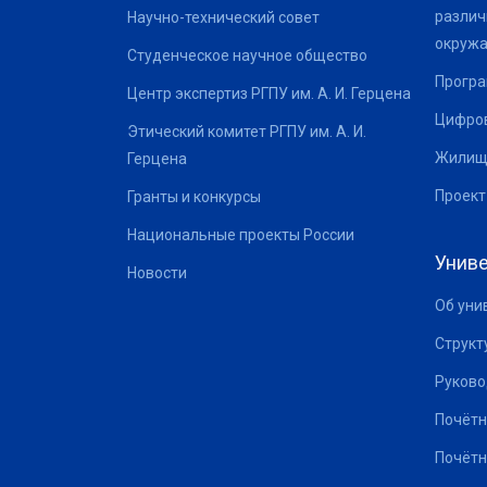
различ
Научно-технический совет
окруж
Студенческое научное общество
Програ
Центр экспертиз РГПУ им. А. И. Герцена
Цифров
Этический комитет РГПУ им. А. И.
Жилищ
Герцена
Проект
Гранты и конкурсы
Национальные проекты России
Униве
Новости
Об уни
Структ
Руково
Почётн
Почётн