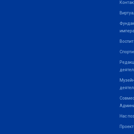
Контак
Виртуа
Фундам
импер
Воспит
Спорти
Редакц
деятел
Музейн
деятел
Совмес
Админи
Нас по
Проек