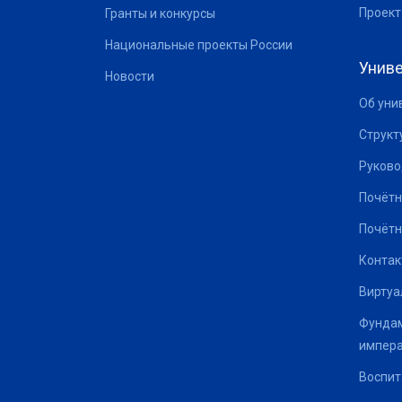
Проект
Гранты и конкурсы
Национальные проекты России
Униве
Новости
Об уни
Структ
Руково
Почётн
Почётн
Контак
Виртуа
Фундам
импер
Воспит