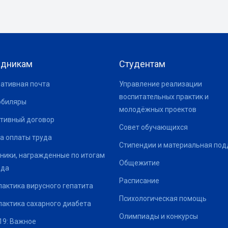
удникам
Студентам
ативная почта
Управление реализации
воспитательных практик и
юбиляры
молодёжных проектов
тивный договор
Совет обучающихся
а оплаты труда
Стипендии и материальная по
ники, награжденные по итогам
Общежитие
ода
Расписание
актика вирусного гепатита
Психологическая помощь
актика сахарного диабета
Олимпиады и конкурсы
19: Важное