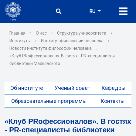
RU
Главная
›
О нас
›
Структура университета
›
Институты
›
Институт философии человека
›
Новости института философии человека
›
«Клуб PRофессионалов». В гостях - PR-специалисты
библиотеки Маяковского
Об институте
Ученый совет
Кафедры
Образовательные программы
Контакты
«Клуб PRофессионалов». В гостях
- PR-специалисты библиотеки