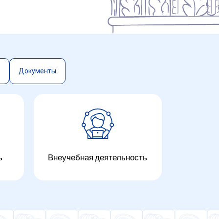
Документы
ки
ь
Внеучебная деятельность