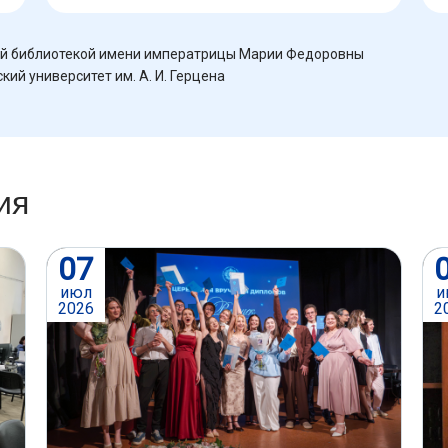
й библиотекой имени императрицы Марии Федоровны
ий университет им. А. И. Герцена
ия
07
июл
и
2026
2