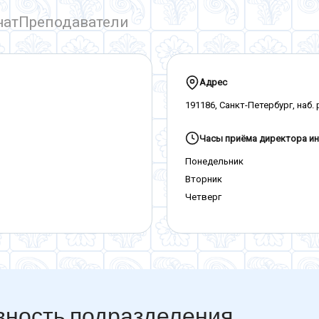
ший научный сотрудник Курчатовского института
нат
тель физики, лауреат педагогического конкурса
Преподаватели
ль физики, победитель конкурса «Учитель года»
Адрес
191186, Санкт-Петербург, наб.
Часы приёма директора ин
Понедельник
Вторник
Четверг
вность подразделения