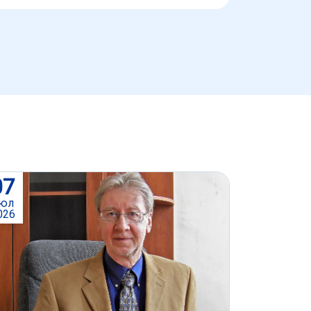
07
юл
026