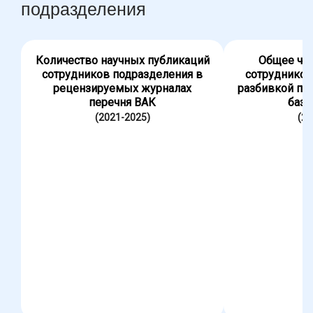
подразделения
Количество научных публикаций
Общее чис
сотрудников подразделения в
сотрудников
рецензируемых журналах
разбивкой по
перечня ВАК
база
(2021-2025)
(20