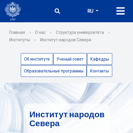
RU
Главная
›
О нас
›
Структура университета
›
Институты
›
Институт народов Севера
Об институте
Ученый совет
Кафедры
Образовательные программы
Контакты
Институт народов
Севера