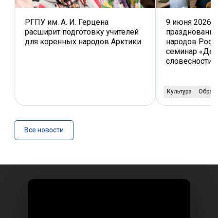
РГПУ им. А. И. Герцена
9 июня 2026 г
расширит подготовку учителей
празднования
для коренных народов Арктики
народов Росс
семинар «Ден
словесности»
Культура
Образ
Все новости