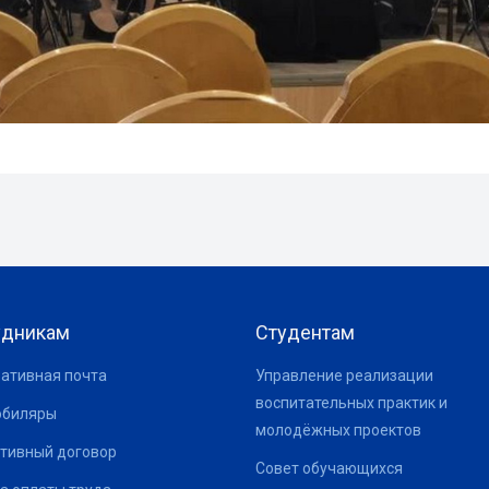
удникам
Студентам
ативная почта
Управление реализации
воспитательных практик и
юбиляры
молодёжных проектов
тивный договор
Совет обучающихся