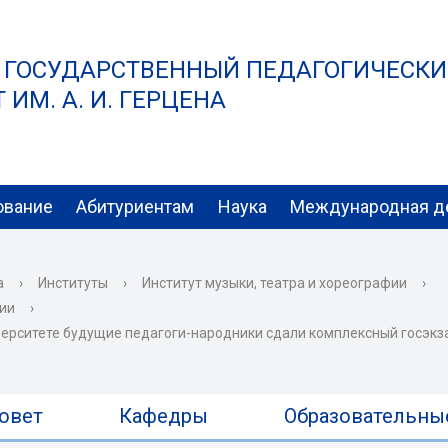
 ГОСУДАРСТВЕННЫЙ ПЕДАГОГИЧЕСК
ИМ. А. И. ГЕРЦЕНА
ование
Абитуриентам
Наука
Международная д
а
›
Институты
›
Институт музыки, театра и хореографии
›
фии
›
иверситете будущие педагоги-народники сдали комплексный госэк
овет
Кафедры
Образовательны