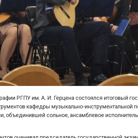
ографии РГПУ им. А. И. Герцена состоялся итоговый г
трументов кафедры музыкально-инструментальной по
и, объединившей сольное, ансамблевое исполнител
тов оценивал председатель государственной экза