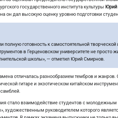
ургского государственного института культуры
Юрий
на он дал высокую оценку уровню подготовки студен
 полную готовность к самостоятельной творческой и
трументов в Герценовском университете не просто жив
лнительской школы», — отметил Юрий Смирнов.
амена отличалась разнообразием тембров и жанров.
сической гитаре и экзотическом китайском инструмен
нсамблей.
ния стало взаимодействие студентов с молодежным
», художественным руководителем которого являет
ментов. В рамках экзамена выпускники не только выс