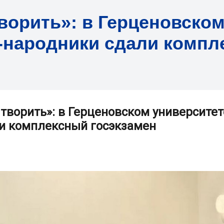
творить»: в Герценовско
-народники сдали комп
 творить»: в Герценовском университет
и комплексный госэкзамен