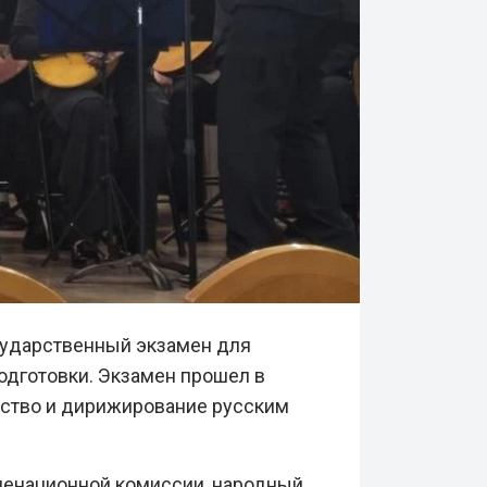
осударственный экзамен для
дготовки. Экзамен прошел в
ьство и дирижирование русским
менационной комиссии, народный