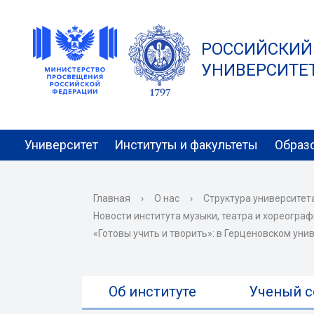
РОССИЙСКИЙ
УНИВЕРСИТЕТ 
Университет
Институты и факультеты
Образ
Главная
›
О нас
›
Структура университет
Новости института музыки, театра и хореогра
«Готовы учить и творить»: в Герценовском ун
Об институте
Ученый с