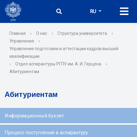
RU
Главная
›
О нас
›
Структура университета
›
Управления
›
Управление подготовки и аттестации кадров высшей
квалификации
›
Отдел аспирантуры РГПУ им. А. И. Герцена
›
Абитуриентам
Абитуриентам
Информационный буклет
Процесс поступления в аспирантуру