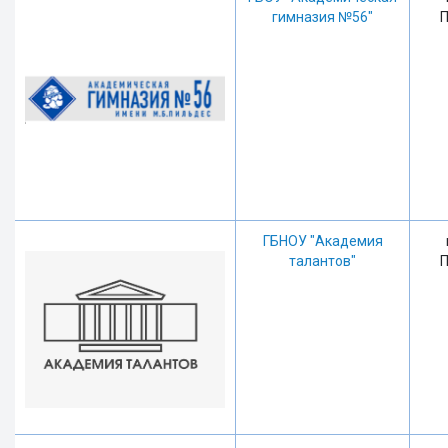
гимназия №56"
П
ГБНОУ "Академия
талантов"
П