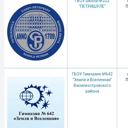
ГБОУ школа №222
"ПЕТРИШУЛЕ"
П
ГБОУ Гимназия №642
"Земля и Вселенная"
П
Василеостровского
района