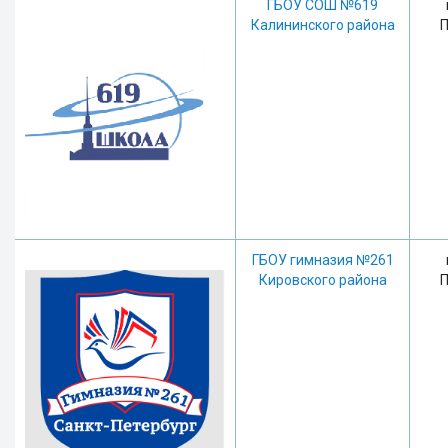
ГБОУ СОШ №619
Калининского района
П
ГБОУ гимназия №261
Кировского района
П