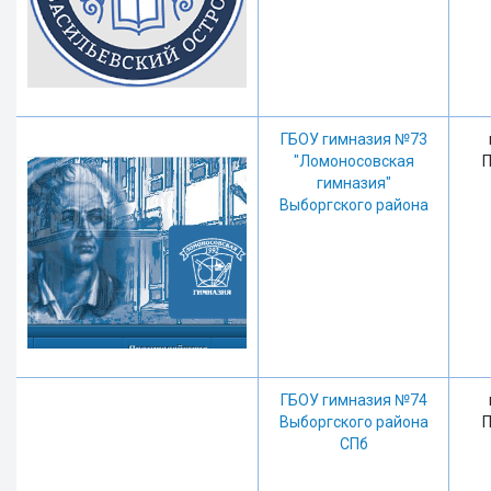
ГБОУ гимназия №73
"Ломоносовская
П
гимназия"
Выборгского района
ГБОУ гимназия №74
Выборгского района
П
СПб