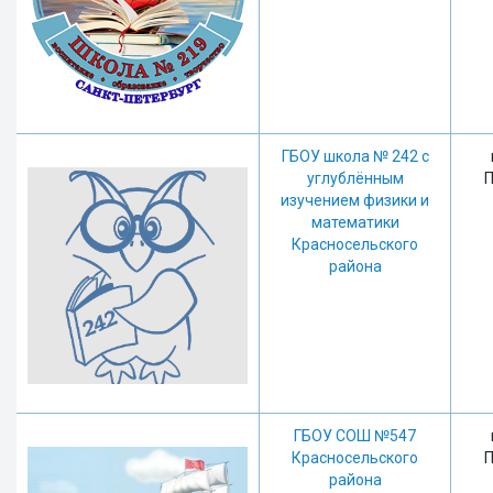
ГБОУ школа № 242 с
углублённым
П
изучением физики и
математики
Красносельского
района
ГБОУ СОШ №547
Красносельского
П
района