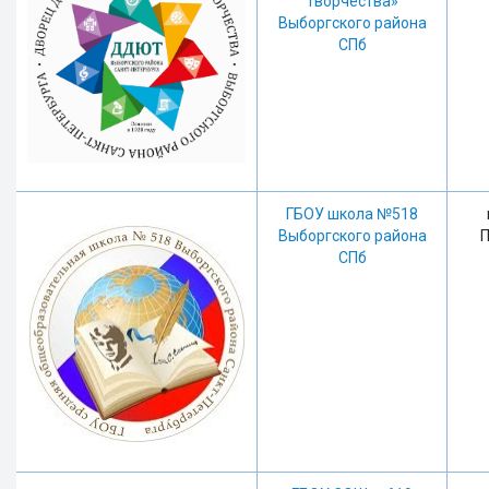
творчества»
Выборгского района
СПб
ГБОУ школа №518
Выборгского района
П
СПб