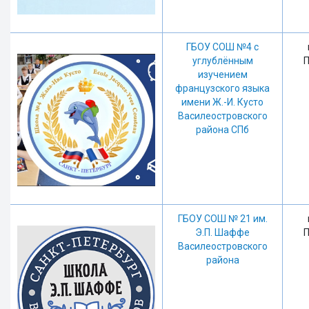
ГБОУ СОШ №4 с
углублённым
П
изучением
французского языка
имени Ж.-И. Кусто
Василеостровского
района СПб
ГБОУ СОШ № 21 им.
Э.П. Шаффе
П
Василеостровского
района