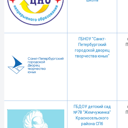
школа
ГБНОУ "Санкт-
Петербургский
П
городской дворец
творчества юных"
ГБДОУ детский сад
№78 "Жемчужинка"
П
Красносельского
района СПб