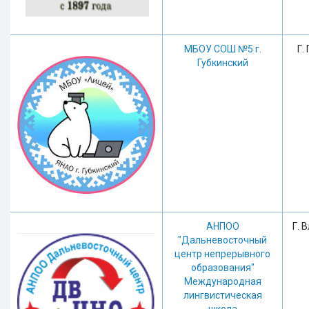
МБОУ СОШ №5 г.
Г.
Губкинский
АНПОО
Г. 
"Дальневосточный
центр непрерывного
образования"
Международная
лингвистическая