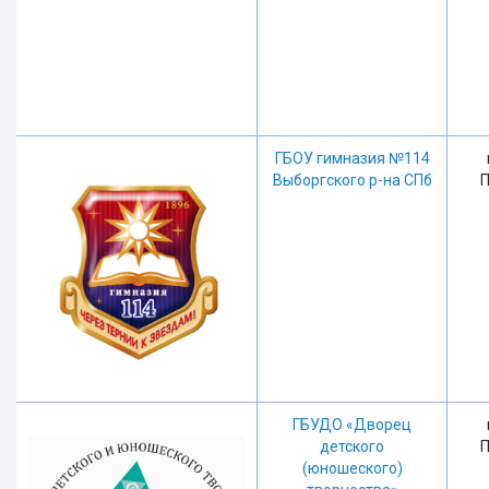
ГБОУ гимназия №114
Выборгского р-на СПб
П
ГБУДО «Дворец
детского
П
(юношеского)