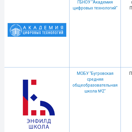
ГБНОУ "Академия
цифровых технологий"
П
МОБУ "Бугровская
П
средняя
общеобразовательная
школа №2"