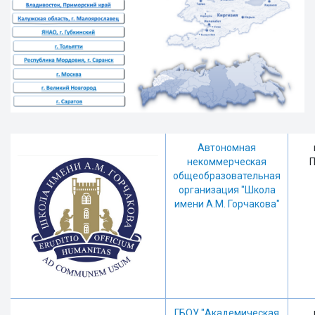
Автономная
некоммерческая
П
общеобразовательная
организация "Школа
имени А.М. Горчакова"
ГБОУ "Академическая