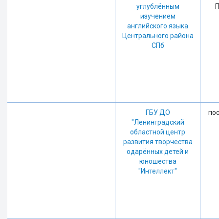
углублённым
П
изучением
английского языка
Центрального района
СПб
ГБУ ДО
пос
"Ленинградский
областной центр
развития творчества
одарённых детей и
юношества
"Интеллект"