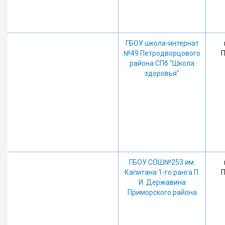
ГБОУ школа-интернат
№49 Петродворцового
П
района СПб "Школа
здоровья"
ГБОУ СОШ№253 им.
Капитана 1-го ранга П.
П
И. Державина
Приморского района