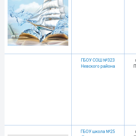
ГБОУ СОШ №323
Невского района
П
ГБОУ школа №25