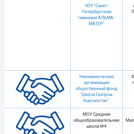
ЧОУ "Санкт-
Петербургская
П
гимназия АЛЬМА-
МАТЕР"
Некоммерческая
Кы
организация
общественный фонд
"Школа Газпром
Кыргызстан"
МОУ Средняя
общеобразовательная
Мал
школа №4