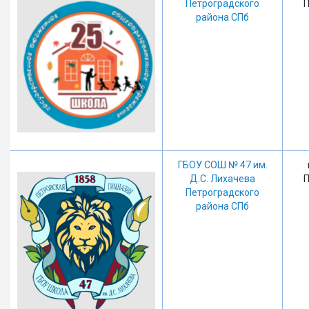
Петроградского
П
района СПб
ГБОУ СОШ № 47 им.
Д.С. Лихачева
П
Петроградского
района СПб