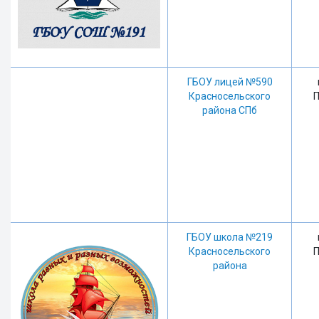
ГБОУ лицей №590
Красносельского
П
района СПб
ГБОУ школа №219
Красносельского
П
района