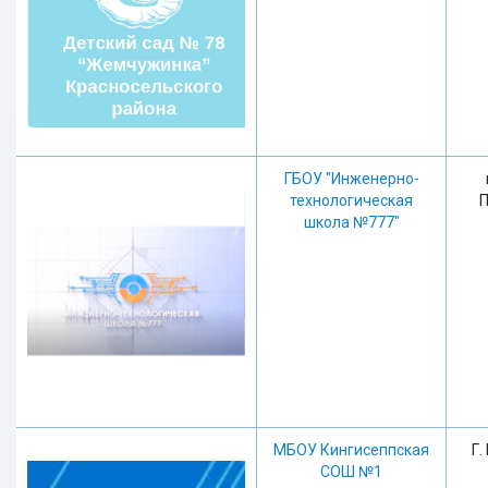
ГБОУ "Инженерно-
технологическая
П
школа №777"
МБОУ Кингисеппская
Г.
СОШ №1