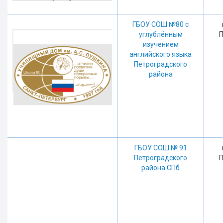
ГБОУ СОШ №80 с
углублённым
П
изучением
английского языка
Петроградского
района
ГБОУ СОШ № 91
Петроградского
П
района СПб