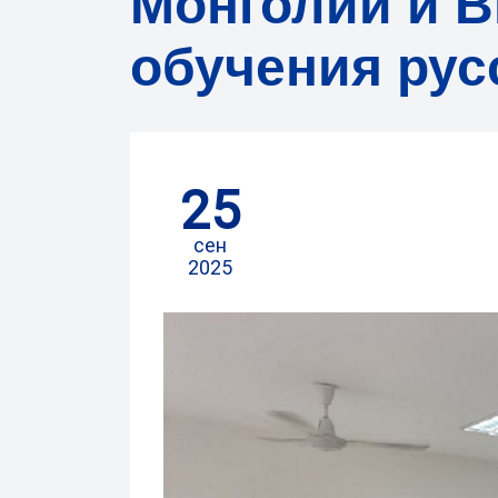
Монголии и В
обучения рус
25
сен
2025