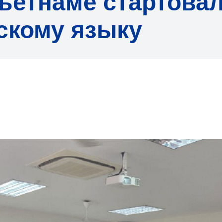
ьетнаме стартова
скому языку