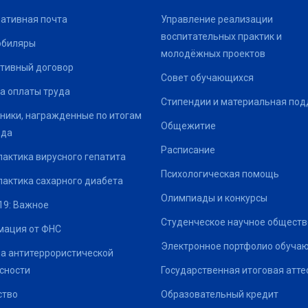
ативная почта
Управление реализации
воспитательных практик и
юбиляры
молодёжных проектов
тивный договор
Совет обучающихся
а оплаты труда
Стипендии и материальная по
ники, награжденные по итогам
Общежитие
ода
Расписание
актика вирусного гепатита
Психологическая помощь
актика сахарного диабета
Олимпиады и конкурсы
19: Важное
Студенческое научное обществ
ация от ФНС
Электронное портфолио обуча
а антитеррористической
сности
Государственная итоговая атте
ство
Образовательный кредит