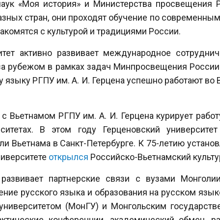
аук «Моя история» и Министерства просвещения Р
разных стран, они проходят обучение по современны
накомятся с культурой и традициями России.
итет активно развивает международное сотрудниче
за рубежом в рамках задач Минпросвещения России
 языку РГПУ им. А. И. Герцена успешно работают во В
 с Вьетнамом РГПУ им. А. И. Герцена курирует работ
ситетах. В этом году Герценовский университе
ли Вьетнама в Санкт-Петербурге. К 75-летию устан
ниверситете
открылся
Российско-Вьетнамский культу
 развивает партнерские связи с вузами Монголии
ние русского языка и образования на русском языке
университетом (МонГУ) и Монгольским государств
ктические конференции, академический обмен, р