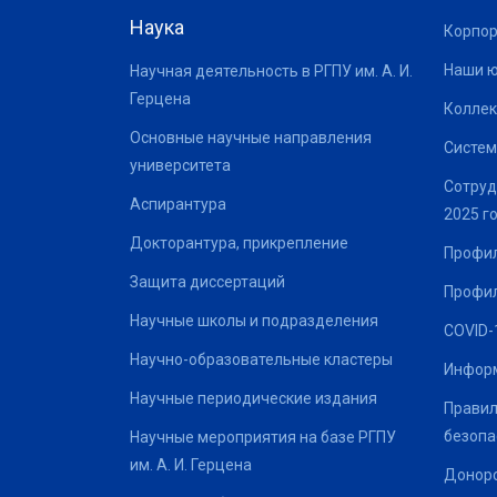
Наука
Корпор
Наши 
Научная деятельность в РГПУ им. А. И.
Герцена
Коллек
Основные научные направления
Систем
университета
Сотруд
Аспирантура
2025 г
Докторантура, прикрепление
Профил
Защита диссертаций
Профил
Научные школы и подразделения
COVID-
Научно-образовательные кластеры
Информ
Научные периодические издания
Правил
безопа
Научные мероприятия на базе РГПУ
им. А. И. Герцена
Донор